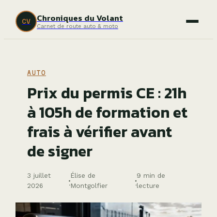
Chroniques du Volant
CV
Carnet de route auto & moto
AUTO
Prix du permis CE : 21h
à 105h de formation et
frais à vérifier avant
de signer
3 juillet
Élise de
9 min de
·
·
2026
Montgolfier
lecture