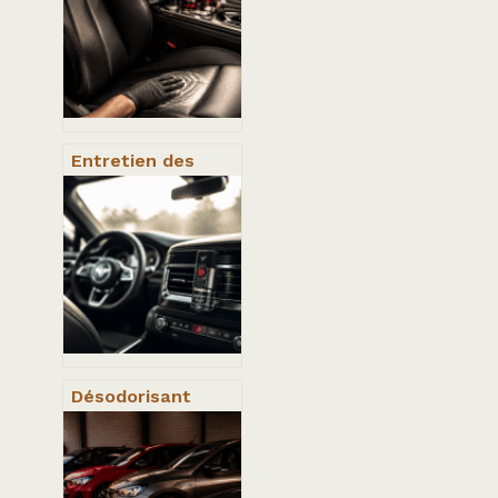
Entretien des
sièges en cuir : 3
étapes pour
stopper les
craquelures et
préserver votre
sellerie
Désodorisant
voiture : 60 jours
de fraîcheur et 3
erreurs de
placement à