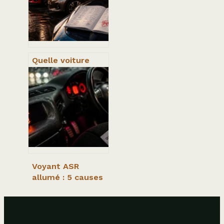
éviter
Quelle voiture
choisir quand on
roule peu :
motorisations et
pièges à éviter
Voyant ASR
allumé : 5 causes
fréquentes et
réflexes pour
reprendre la
route en sécurité