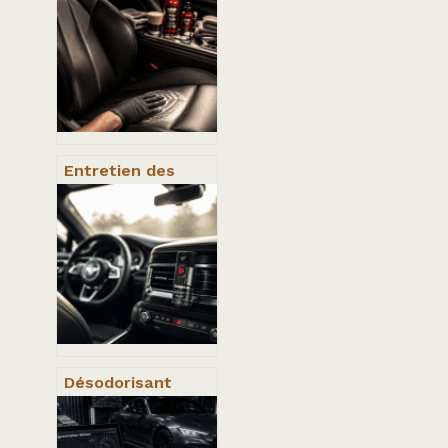
Entretien des
sièges en cuir : 3
étapes pour
stopper les
craquelures et
préserver votre
sellerie
Désodorisant
voiture : 60 jours
de fraîcheur et 3