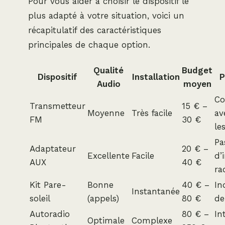
Pour vous aider à choisir le dispositif le
plus adapté à votre situation, voici un
récapitulatif des caractéristiques
principales de chaque option.
Qualité
Budget
Dispositif
Installation
P
Audio
moyen
Co
Transmetteur
15 € –
Moyenne
Très facile
av
FM
30 €
le
Pa
Adaptateur
20 € –
Excellente
Facile
d’
AUX
40 €
ra
Kit Pare-
Bonne
40 € –
In
Instantanée
soleil
(appels)
80 €
de
Autoradio
80 € –
In
Optimale
Complexe