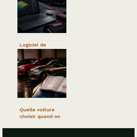
erreurs de
placement à
éviter
Logiciel de
reprogrammation
moteur : 4 outils
experts pour
modifier votre
ECU en toute
sécurité
Quelle voiture
choisir quand on
roule peu :
motorisations et
pièges à éviter