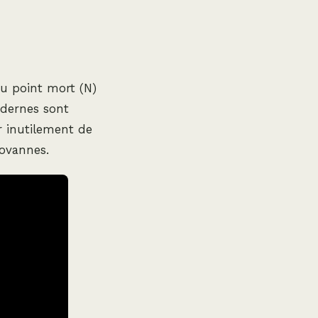
u point mort (N)
odernes sont
r inutilement de
rovannes.