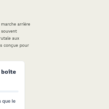
a marche arrière
, souvent
rutale aux
pas conçue pour
 boîte
s que le