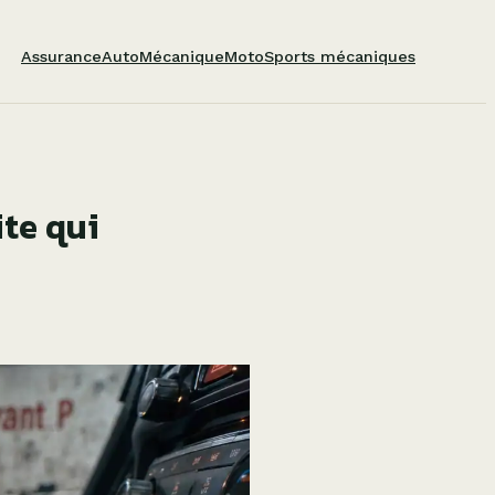
Assurance
Auto
Mécanique
Moto
Sports mécaniques
ite qui