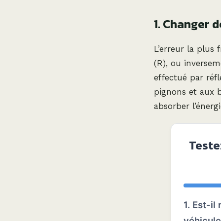
1. Changer 
L’erreur la plus
(R), ou inversem
effectué par réf
pignons et aux b
absorber l’énerg
Teste
1. Est-i
véhicul