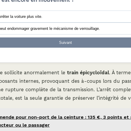
rrêter la voiture plus vite.
peut endommager gravement le mécanisme de verrouillage.
Suivant
e sollicite anormalement le
train épicycloïdal
. À terme
mposants internes, provoquant des à-coups lors du pas
une rupture complète de la transmission. L’arrêt compl
otale, est la seule garantie de préserver l’intégrité de
mende pour non-port de la ceinture : 135 €, 3 points et 
ucteur ou le passager