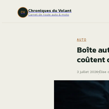
Chroniques du Volant
CV
Carnet de route auto & moto
AUTO
Boîte au
coûtent 
3 juillet 2026
Élise 
·