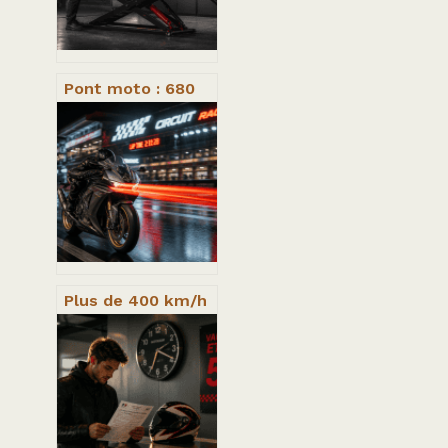
vibrations
Pont moto : 680
kg de charge et 4
critères
techniques pour
un atelier
sécurisé
Plus de 400 km/h
: Les technologies
derrière les
motos les plus
rapides du monde