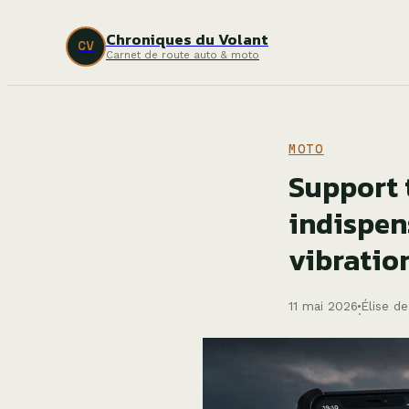
Chroniques du Volant
CV
Carnet de route auto & moto
MOTO
Support 
indispen
vibratio
11 mai 2026
Élise d
·