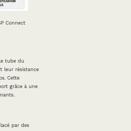
SP Connect
 le tube du
t leur résistance
ps. Cette
port grâce à une
ênants.
lacé par des