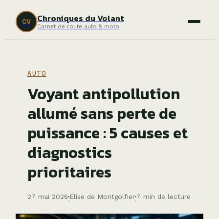
Chroniques du Volant
CV
Carnet de route auto & moto
AUTO
Voyant antipollution
allumé sans perte de
puissance : 5 causes et
diagnostics
prioritaires
27 mai 2026
Élise de Montgolfier
7 min de lecture
·
·