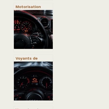
Motorisation
voiture : 5
critères
essentiels pour
sécuriser votre
achat avant 2035
Voyants de
tableau de bord :
3 codes couleurs
et 20 symboles
pour
diagnostiquer
votre panne