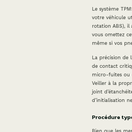
Le système TPMS
votre véhicule ut
rotation ABS), i
vous omettez ce
même si vos pne
La précision de 
de contact critiq
micro-fuites ou 
Veiller à la pro
joint d’étanchéi
d’initialisation 
Procédure type
Bien que les men