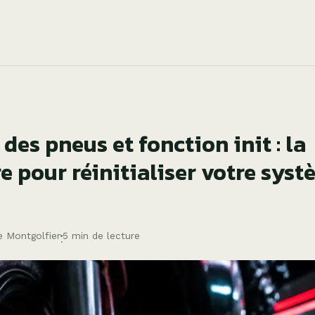
des pneus et fonction init : la
e pour réinitialiser votre sys
e Montgolfier
5 min de lecture
·