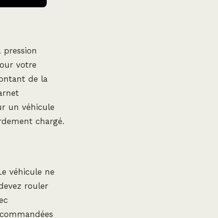
a pression
our votre
montant de la
arnet
ur un véhicule
urdement chargé.
 Le véhicule ne
 devez rouler
ec
s recommandées