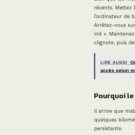
récents. Mettez l
l’ordinateur de
Arrêtez-vous sur
init ». Maintene
clignote, puis de
LIRE AUSSI
Où
accès selon m
Pourquoi le 
Il arrive que ma
quelques kilomè
persistante.