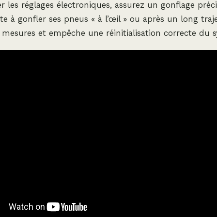
r les réglages électroniques, assurez un gonflage préci
te à gonfler ses pneus « à l’œil » ou après un long traj
s mesures et empêche une réinitialisation correcte du 