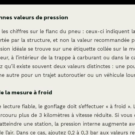
nnes valeurs de pression
les chiffres sur le flanc du pneu : ceux-ci indiquent l
tée par la structure, et non la valeur recommandée p
ssion idéale se trouve sur une étiquette collée sur le 
eur, à l’intérieur de la trappe à carburant ou dans le c
ez qu’il existe souvent deux valeurs distinctes : une po
ne autre pour un trajet autoroutier ou un véhicule lo
e la mesure à froid
lecture fiable, le gonflage doit s’effectuer « à froid ».
arcouru plus de 3 kilomètres à vitesse réduite. Si vous
tteindre une station, la pression interne augmente av
e l’air. Dans ce cas, ajoutez 0,2 à 0,3 bar aux valeur