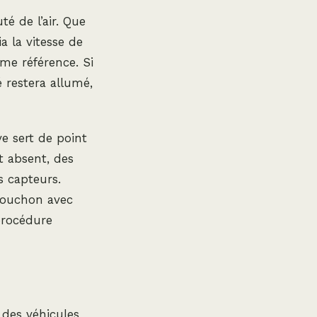
 de l’air. Que
ia la vitesse de
mme référence. Si
 restera allumé,
ve sert de point
t absent, des
s capteurs.
 bouchon avec
procédure
 des véhicules