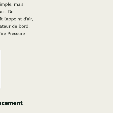
simple, mais
ues. De
l’appoint d’air,
nateur de bord.
ire Pressure
cacement