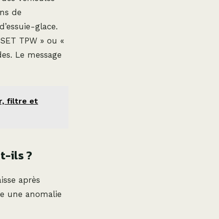
ons de
’essuie-glace.
« SET TPW » ou «
des. Le message
 filtre et
-ils ?
aisse après
te une anomalie