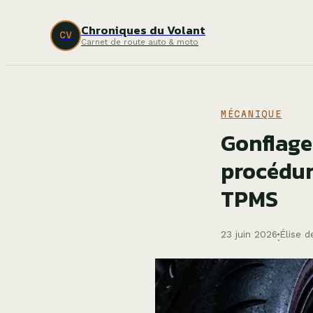
Chroniques du Volant
CV
Carnet de route auto & moto
MÉCANIQUE
Gonflage 
procédur
TPMS
23 juin 2026
Élise d
·