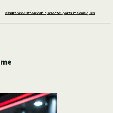
Assurance
Auto
Mécanique
Moto
Sports mécaniques
tème