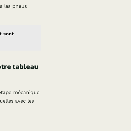
s les pneus
at sont
otre tableau
t l’étape mécanique
uelles avec les