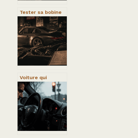
Tester sa bobine
d’allumage moto :
2 mesures de
résistance pour
diagnostiquer la
panne
Voiture qui
tremble au point
mort : 4 causes
mécaniques et le
test du support
moteur