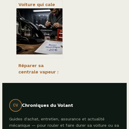
Voiture qui cale
au ralenti : 5
causes
mécaniques et les
solutions pour
stabiliser votre
moteur
Réparer sa
centrale vapeur :
bonus de 20€ et
solutions pour
éviter le
remplacement
Chroniques du Volant
CV
Guides d'achat, entretien, assurance et actualité
mécanique — pour rouler et faire durer sa voiture ou sa