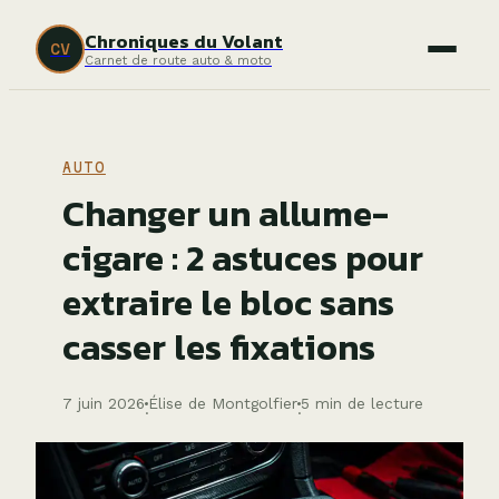
Chroniques du Volant
CV
Carnet de route auto & moto
AUTO
Changer un allume-
cigare : 2 astuces pour
extraire le bloc sans
casser les fixations
7 juin 2026
Élise de Montgolfier
5 min de lecture
·
·