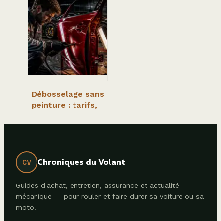
moteur : 4
critères de prix et
conseils pour
éviter les erreurs
de montage
Débosselage sans
peinture : tarifs,
facteurs de prix
et conseils pour
payer moins cher
Chroniques du Volant
CV
Guides d'achat, entretien, assurance et actualité
mécanique — pour rouler et faire durer sa voiture ou sa
moto.