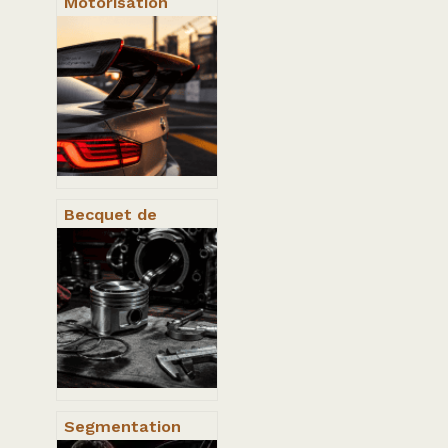
Motorisation
voiture : 5
critères
essentiels pour
sécuriser votre
achat avant 2035
Becquet de
voiture : 3
critères de
performance et
règles
d’homologation
pour un choix
réussi
Segmentation