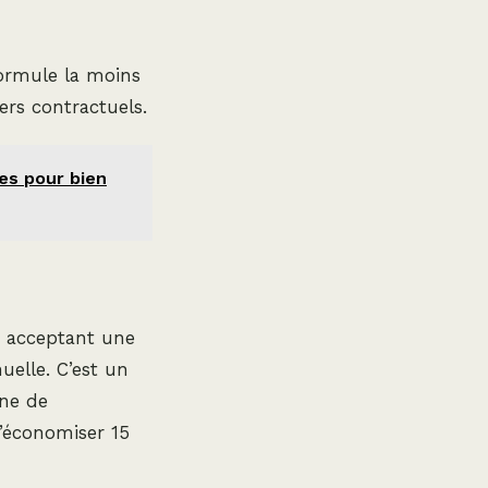
formule la moins
iers contractuels.
es pour bien
n acceptant une
uelle. C’est un
one de
’économiser 15