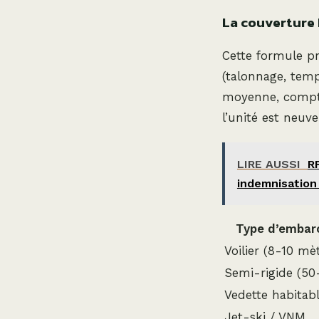
La couverture 
Cette formule pr
(talonnage, temp
moyenne, compt
l’unité est neuv
LIRE AUSSI
R
indemnisation
Type d’embar
Voilier (8-10 mè
Semi-rigide (50
Vedette habitab
Jet-ski / VNM