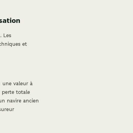
isation
. Les
chniques et
u une valeur à
 perte totale
un navire ancien
sureur