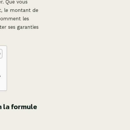
er. Que vous
t, le montant de
comment les
ter ses garanties
?
n la formule