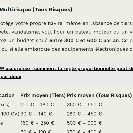
Multirisque (Tous Risques)
otège votre propre navire, même en l’absence de tiers 
ête, vandalisme, vol). Pour un bateau moteur ou un vo
ez un budget situé
entre 300 € et 600 € par an
. Ce p
e ou si elle embarque des équipements électroniques c
PP assurance : comment la règle proportionnelle peut di
 par deux
cation
Prix moyen (Tiers)
Prix moyen (Tous Risques)
tres)
100 € – 180 €
350 € – 550 €
-100 CV)
90 € – 140 €
280 € – 450 €
le
150 € – 250 €
500 € – 900 €
70 € – 120 €
250 € – 400 €