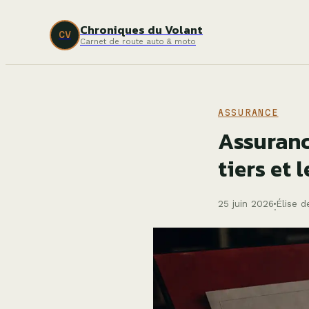
Chroniques du Volant
CV
Carnet de route auto & moto
ASSURANCE
Assuranc
tiers et 
25 juin 2026
Élise d
·