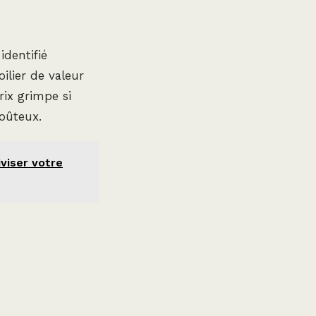
identifié
ilier de valeur
rix grimpe si
oûteux.
viser votre