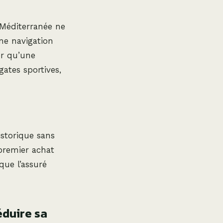
 Méditerranée ne
ne navigation
er qu’une
gates sportives,
istorique sans
 premier achat
que l’assuré
éduire sa