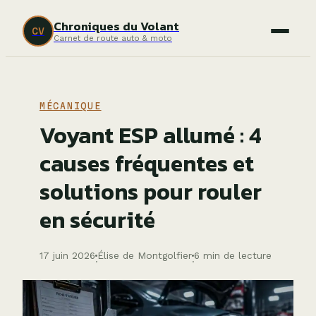
Chroniques du Volant
CV
Carnet de route auto & moto
MÉCANIQUE
Voyant ESP allumé : 4
causes fréquentes et
solutions pour rouler
en sécurité
17 juin 2026
Élise de Montgolfier
6 min de lecture
·
·