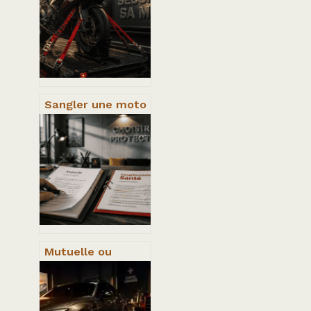
Sangler une moto
sur remorque :
méthode,
matériel et
erreurs fatales à
éviter
Mutuelle ou
complémentaire
santé : 3
différences