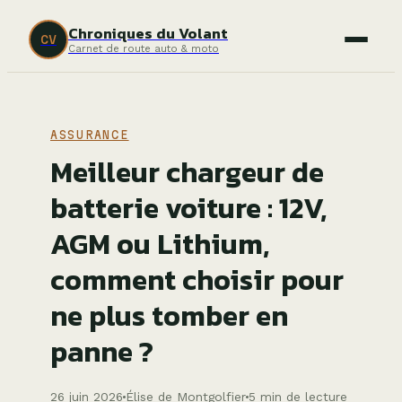
Chroniques du Volant
CV
Carnet de route auto & moto
ASSURANCE
Meilleur chargeur de
batterie voiture : 12V,
AGM ou Lithium,
comment choisir pour
ne plus tomber en
panne ?
26 juin 2026
Élise de Montgolfier
5 min de lecture