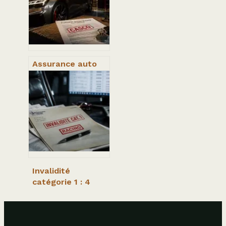
majeures pour
bien choisir
Assurance auto
suisse en 5
lettres : la
solution CASCO
décryptée
Invalidité
catégorie 1 : 4
inconvénients
majeurs et limites
de ce statut