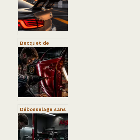
sécuriser votre
achat avant 2035
Becquet de
voiture : 3
critères de
performance et
règles
d’homologation
pour un choix
réussi
Débosselage sans
peinture : tarifs,
facteurs de prix
et conseils pour
payer moins cher