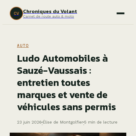
Chroniques du Volant
CV
Carnet de route auto & moto
AUTO
Ludo Automobiles à
Sauzé-Vaussais :
entretien toutes
marques et vente de
véhicules sans permis
23 juin 2026
Élise de Montgolfier
5 min de lecture
·
·