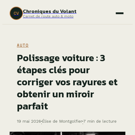
Chroniques du Volant
CV
Carnet de route auto & moto
AUTO
Polissage voiture : 3
étapes clés pour
corriger vos rayures et
obtenir un miroir
parfait
19 mai 2026
Élise de Montgolfier
7 min de lecture
·
·