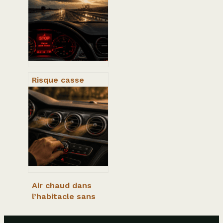
réelle ou risque
de dégradation ?
Risque casse
moteur : 4
symptômes
critiques qui
imposent l’arrêt
immédiat
Air chaud dans
l’habitacle sans
clim : 3 pannes
mécaniques et