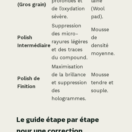
profondes et
laine
(Gros grain)
de l’oxydation
(Wool
sévère.
pad).
Suppression
Mousse
des micro-
Polish
de
rayures légères
Intermédiaire
densité
et des traces
moyenne.
du compound.
Maximisation
de la brillance
Mousse
Polish de
et suppression
tendre et
Finition
des
souple.
hologrammes.
Le guide étape par étape
pour une correction