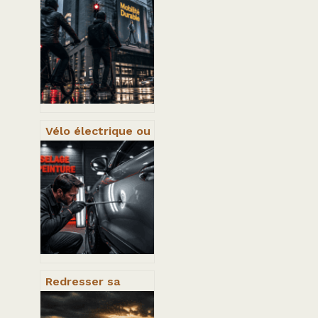
Vélo électrique ou
trottinette : 4
critères pour
choisir votre
mobilité durable
chez Atoocycles
Redresser sa
carrosserie soi-
même : économie