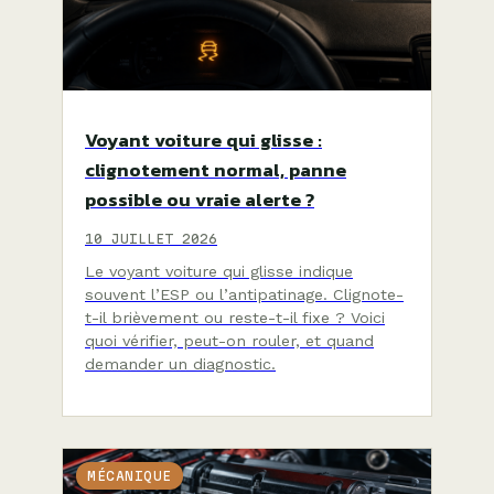
Voyant voiture qui glisse :
clignotement normal, panne
possible ou vraie alerte ?
10 JUILLET 2026
Le voyant voiture qui glisse indique
souvent l’ESP ou l’antipatinage. Clignote-
t-il brièvement ou reste-t-il fixe ? Voici
quoi vérifier, peut-on rouler, et quand
demander un diagnostic.
MÉCANIQUE