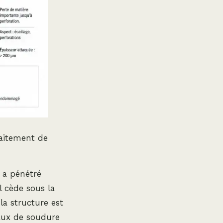
raitement de
le a pénétré
l cède sous la
la structure est
vaux de soudure