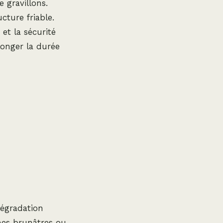
 gravillons.
cture friable.
et la sécurité
longer la durée
dégradation
hes brunâtres ou