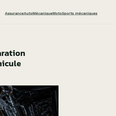
Assurance
Auto
Mécanique
Moto
Sports mécaniques
aration
hicule