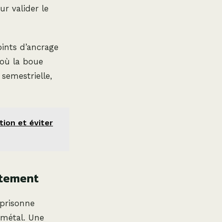
r valider le
oints d’ancrage
 où la boue
 semestrielle,
tion et éviter
itement
mprisonne
 métal. Une