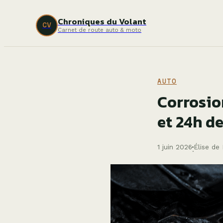
Chroniques du Volant
CV
Carnet de route auto & moto
AUTO
Corrosio
et 24h d
1 juin 2026
Élise de
·