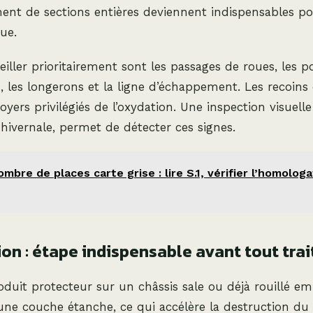
nt de sections entières deviennent indispensables pou
ue.
eiller prioritairement sont les passages de roues, les p
, les longerons et la ligne d’échappement. Les recoins
oyers privilégiés de l’oxydation. Une inspection visuelle
 hivernale, permet de détecter ces signes.
mbre de places carte grise : lire S.1, vérifier l’homologa
ion : étape indispensable avant tout tra
duit protecteur sur un châssis sale ou déjà rouillé e
une couche étanche, ce qui accélère la destruction du