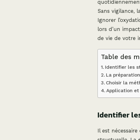
quotidiennement 
Sans vigilance, l
Ignorer l’oxydati
lors d’un impact
de vie de votre 
Table des m
Identifier les 
La préparation
Choisir la mé
Application e
Identifier l
Il est nécessair
structurelle. La