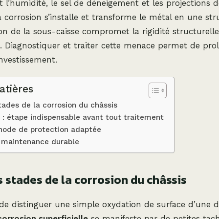
l’humidité, le sel de déneigement et les projections de
a corrosion s’installe et transforme le métal en une stru
on de la sous-caisse compromet la rigidité structurelle 
. Diagnostiquer et traiter cette menace permet de pro
investissement.
atières
stades de la corrosion du châssis
 : étape indispensable avant tout traitement
thode de protection adaptée
t maintenance durable
es stades de la corrosion du châssis
e de distinguer une simple oxydation de surface d’une 
corrosion superficielle
se manifeste par de petites tac