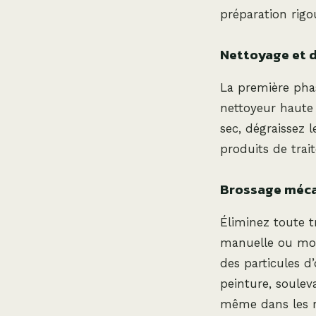
préparation rigo
Nettoyage et 
La première phas
nettoyeur haute p
sec, dégraissez 
produits de trai
Brossage méc
Éliminez toute t
manuelle ou mont
des particules d’
peinture, soulev
même dans les re